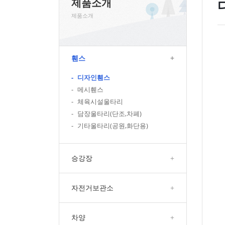
제품소개
제품소개
휀스
+
-
디자인휀스
-
메시휀스
-
체육시설울타리
-
담장울타리(단조,차폐)
-
기타울타리(공원,화단용)
승강장
+
자전거보관소
+
차양
+