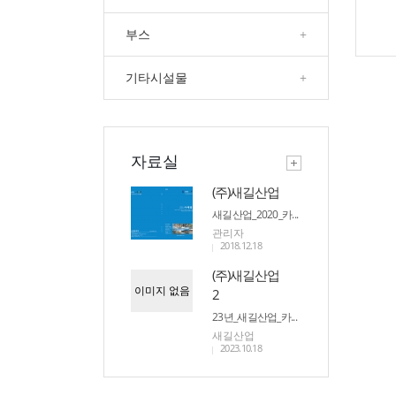
부스
+
기타시설물
+
자료실
(주)새길산업
새길산업_2020_카...
관리자
2018.12.18
(주)새길산업
이미지 없음
2
23년_새길산업_카...
새길산업
2023.10.18