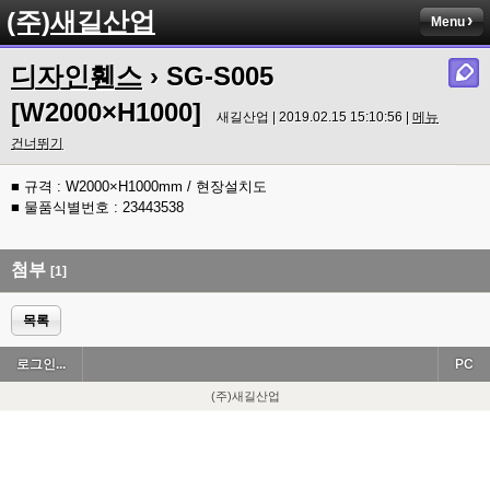
(주)새길산업
Menu
디자인휀스
› SG-S005
[W2000×H1000]
새길산업 | 2019.02.15 15:10:56 |
메뉴
건너뛰기
■ 규격 : W2000×H1000mm / 현장설치도
■ 물품식별번호 : 23443538
첨부
[1]
목록
로그인...
PC
(주)새길산업