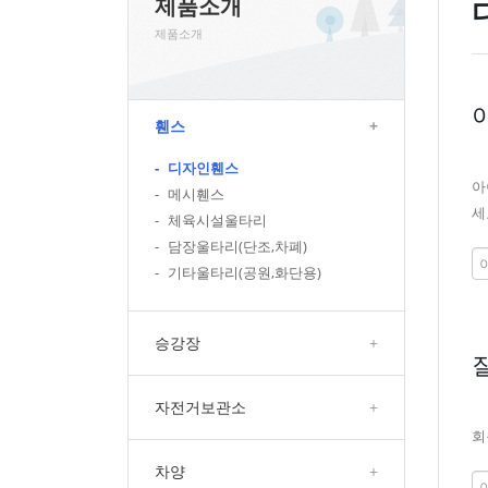
제품소개
제품소개
휀스
+
-
디자인휀스
아
-
메시휀스
세
-
체육시설울타리
-
담장울타리(단조,차폐)
-
기타울타리(공원,화단용)
승강장
+
자전거보관소
+
회
차양
+