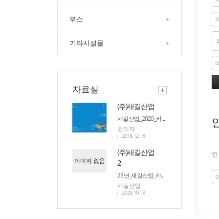
부스
+
기타시설물
+
자료실
(주)새길산업
새길산업_2020_카...
관리자
2018.12.18
(주)새길산업
인
이미지 없음
2
23년_새길산업_카...
새길산업
2023.10.18