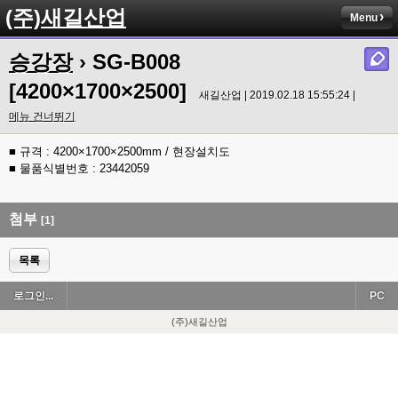
(주)새길산업
Menu
승강장
› SG-B008
[4200×1700×2500]
새길산업 | 2019.02.18 15:55:24 |
메뉴 건너뛰기
■ 규격 : 4200×1700×2500mm / 현장설치도
■ 물품식별번호 : 23442059
첨부
[1]
목록
로그인...
PC
(주)새길산업