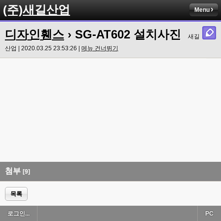
(주)새길산업
Menu
디자인휀스
› SG-AT602 설치사진
새길
산업 | 2020.03.25 23:53:26 |
메뉴 건너뛰기
첨부
[9]
목록
로그인...
PC