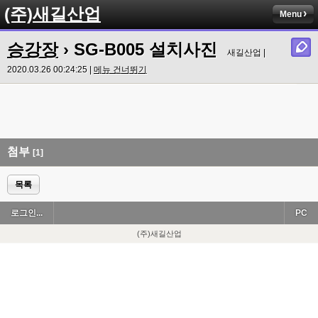
(주)새길산업
Menu
승강장
› SG-B005 설치사진
새길산업 |
2020.03.26 00:24:25 |
메뉴 건너뛰기
첨부
[1]
목록
로그인...
PC
(주)새길산업