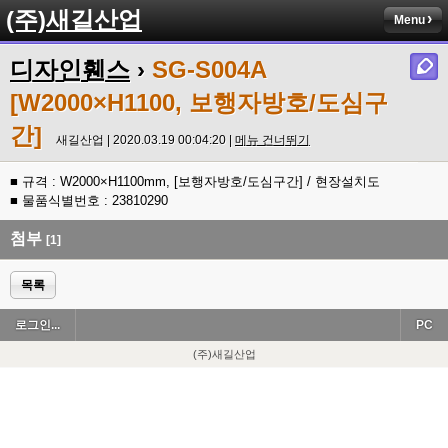
(주)새길산업
Menu
디자인휀스
›
SG-S004A
[W2000×H1100, 보행자방호/도심구
간]
새길산업 | 2020.03.19 00:04:20 |
메뉴 건너뛰기
■ 규격 : W2000×H1100mm, [보행자방호/도심구간] / 현장설치도
■ 물품식별번호 : 23810290
첨부
[1]
목록
로그인...
PC
(주)새길산업