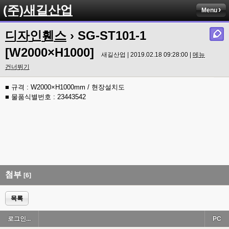
(주)새길산업
Menu
디자인휀스
› SG-ST101-1
[W2000×H1000]
새길산업 | 2019.02.18 09:28:00 |
메뉴
건너뛰기
■ 규격 : W2000×H1000mm / 현장설치도
■ 물품식별번호 : 23443542
첨부
[6]
목록
로그인...
PC