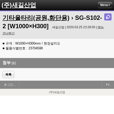
(주)새길산업
Menu
기타울타리(공원,화단용)
› SG-S102-
2 [W1000×H300]
새길산업 | 2020.03.25 23:28:05 |
메뉴
건너뛰기
■ 규격 : W1000×H300mm / 현장설치도
■ 물품식별번호 : 23704598
첨부
[1]
목록
로그인...
PC
(주)새길산업