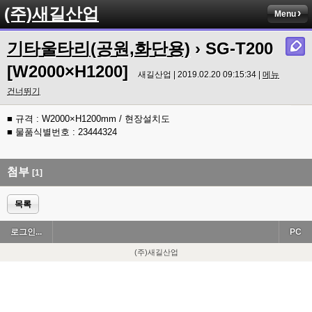
(주)새길산업
Menu
기타울타리(공원,화단용)
› SG-T200
[W2000×H1200]
새길산업 | 2019.02.20 09:15:34 |
메뉴
건너뛰기
■ 규격 : W2000×H1200mm / 현장설치도
■ 물품식별번호 : 23444324
첨부
[1]
목록
로그인...
PC
(주)새길산업