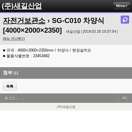
(주)새길산업
Menu
자전거보관소
› SG-C010 차양식
[4000×2000×2350]
새길산업 | 2019.02.20 10:37:54 |
메뉴 건너뛰기
■ 규격 : 4000×2000×2350mm / 차양식 / 현장설치도
■ 물품식별번호 : 23453482
첨부
[1]
목록
로그인...
PC
(주)새길산업