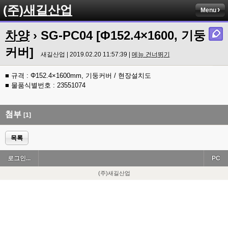
(주)새길산업
Menu
차양
› SG-PC04 [Φ152.4×1600, 기둥
커버]
새길산업 | 2019.02.20 11:57:39 |
메뉴 건너뛰기
■ 규격 : Φ152.4×1600mm, 기둥커버 / 현장설치도
■ 물품식별번호 : 23551074
첨부
[1]
목록
로그인...
PC
(주)새길산업